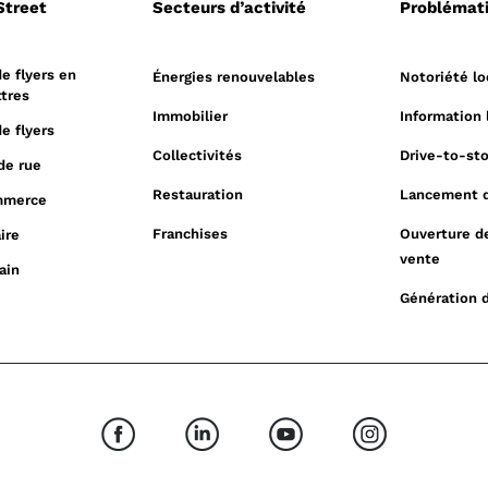
Street
Secteurs d’activité
Problémat
de flyers en
Énergies renouvelables
Notoriété lo
ttres
Immobilier
Information 
de flyers
Collectivités
Drive-to-st
de rue
Restauration
Lancement d
mmerce
Franchises
Ouverture d
ire
vente
ain
Génération 