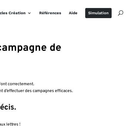
icles Création
Références
Aide
Simulation
e campagne de
 font correctement.
t d’effectuer des campagnes efficaces.
écis.
ux lettres !