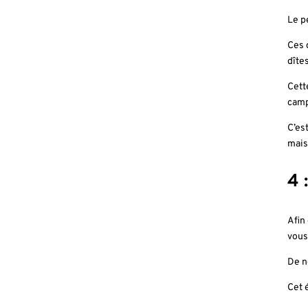
Le p
Ces 
dîte
Cett
cam
C’es
mais
4 
Afin
vous
De n
Cet 