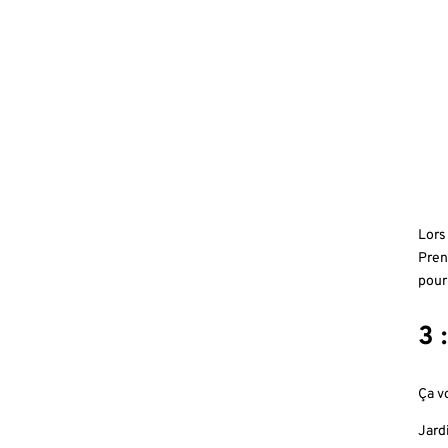
Lors
Pren
pour
3 
Ça v
Jard