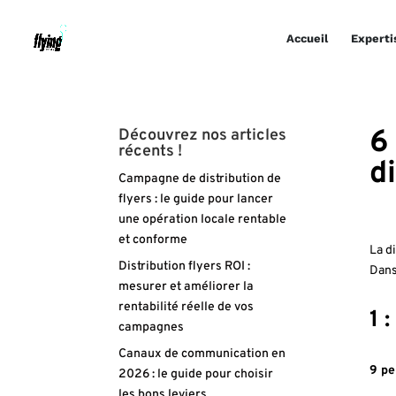
Accueil
Experti
6
Découvrez nos articles
récents !
d
Campagne de distribution de
flyers : le guide pour lancer
une opération locale rentable
et conforme
La d
Distribution flyers ROI :
Dans
mesurer et améliorer la
rentabilité réelle de vos
1 
campagnes
Canaux de communication en
9 pe
2026 : le guide pour choisir
les bons leviers