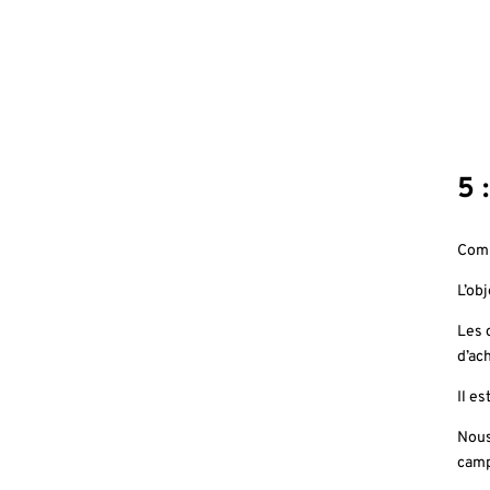
5 
Comm
L’ob
Les 
d’ach
Il e
Nous
campa