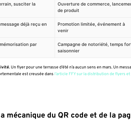
rrain, susciter la
Ouverture de commerce, lanceme
de produit
 message déjà reçu en
Promotion limitée, événement à
venir
 mémorisation par
Campagne de notoriété, temps for
saisonnier
ivité
. Un flyer pour une terrasse d’été n’a aucun sens en mars. Un mess
portementale est creusée dans
l’article FFY sur la distribution de flyers et
: la mécanique du QR code et de la pa