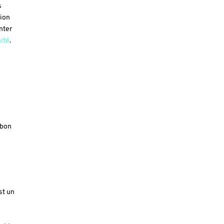
s
tion
nter
mité
.
 bon
st un