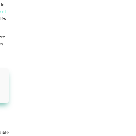
 le
r et
llés
ère
as
sible