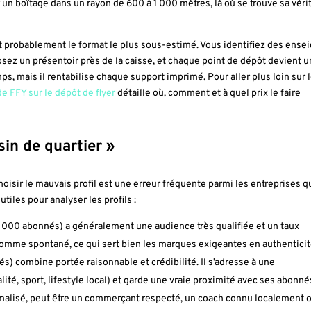
r un boîtage dans un rayon de 600 à 1 000 mètres, là où se trouve sa véri
 probablement le format le plus sous-estimé. Vous identifiez des ense
ez un présentoir près de la caisse, et chaque point de dépôt devient 
s, mais il rentabilise chaque support imprimé. Pour aller plus loin sur 
de FFY sur le dépôt de flyer
détaille où, comment et à quel prix le faire
sin de quartier »
hoisir le mauvais profil est une erreur fréquente parmi les entreprises q
iles pour analyser les profils :
0 000 abonnés) a généralement une audience très qualifiée et un taux
omme spontané, ce qui sert bien les marques exigeantes en authenticit
) combine portée raisonnable et crédibilité. Il s’adresse à une
é, sport, lifestyle local) et garde une vraie proximité avec ses abonné
malisé, peut être un commerçant respecté, un coach connu localement 