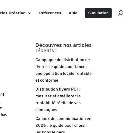
icles Création
Références
Aide
Simulation
Découvrez nos articles
récents !
Campagne de distribution de
flyers : le guide pour lancer
une opération locale rentable
et conforme
Distribution flyers ROI :
ent
mesurer et améliorer la
.
rentabilité réelle de vos
ge
campagnes
fois
Canaux de communication en
2026 : le guide pour choisir
les bons leviers