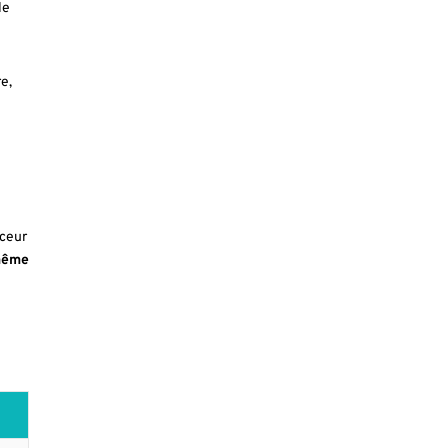
le
e,
nceur
 même