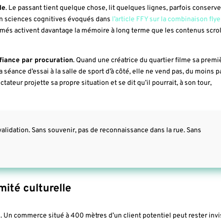
le
. Le passant tient quelque chose, lit quelques lignes, parfois conserve
 en sciences cognitives évoqués dans
l’article FFY sur la combinaison flye
imés activent davantage la mémoire à long terme que les contenus scro
fiance par procuration
. Quand une créatrice du quartier filme sa premi
éance d’essai à la salle de sport d’à côté, elle ne vend pas, du moins p
ateur projette sa propre situation et se dit qu’il pourrait, à son tour,
a validation. Sans souvenir, pas de reconnaissance dans la rue. Sans
ité culturelle
s. Un commerce situé à 400 mètres d’un client potentiel peut rester invi