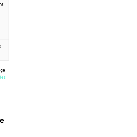
nt
t
age
 les
ge