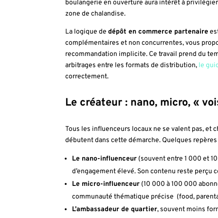
boulangerie en ouverture aura intérêt à privilégie
zone de chalandise.
La logique de
dépôt en commerce partenaire
est
complémentaires et non concurrentes, vous propos
recommandation implicite. Ce travail prend du temp
arbitrages entre les formats de distribution,
le gui
correctement.
Le créateur : nano, micro, « voi
Tous les influenceurs locaux ne se valent pas, et c
débutent dans cette démarche. Quelques repères ut
Le nano-influenceur
(souvent entre 1 000 et 1
d’engagement élevé. Son contenu reste perçu c
Le micro-influenceur
(10 000 à 100 000 abonnés
communauté thématique précise (food, parentalit
L’ambassadeur de quartier
, souvent moins for