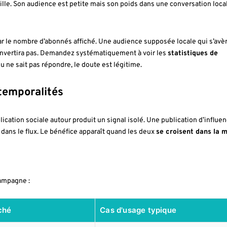
ille. Son audience est petite mais son poids dans une conversation loca
par le nombre d’abonnés affiché. Une audience supposée locale qui s’avèr
onvertira pas. Demandez systématiquement à voir les
statistiques de
u ne sait pas répondre, le doute est légitime.
temporalités
lication sociale autour produit un signal isolé. Une publication d’influe
s dans le flux. Le bénéfice apparaît quand les deux
se croisent dans la
campagne :
ché
Cas d'usage typique