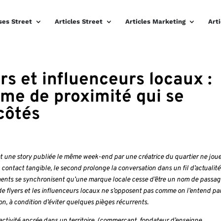
ses Street
Articles Street
Articles Marketing
Art
ers et influenceurs locaux :
ème de proximité qui se
côtés
t une story publiée le même week-end par une créatrice du quartier ne jou
ontact tangible, le second prolonge la conversation dans un fil d’actualité
ents se synchronisent qu’une marque locale cesse d’être un nom de passa
de flyers et les influenceurs locaux ne s’opposent pas comme on l’entend par
on, à condition d’éviter quelques pièges récurrents.
 activité ancrée dans un territoire (commerçant, fondateur d’enseigne,