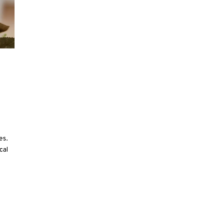
n
es.
cal
e