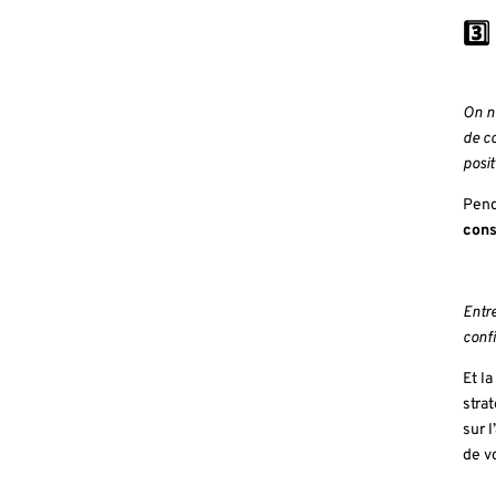
3️⃣
On ne
de co
posit
Pen
cons
Entre
conf
Et la
stra
sur 
de vo