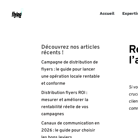
Accueil
Experti
R
Découvrez nos articles
récents !
l’
Campagne de distribution de
flyers : le guide pour lancer
une opération locale rentable
et conforme
Si vo
Distribution flyers ROI :
cruci
mesurer et améliorer la
clien
rentabilité réelle de vos
comme
campagnes
Canaux de communication en
2026 : le guide pour choisir
les bons leviers