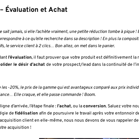
 – Évaluation et Achat
 sait jamais, si elle l’achète vraiment, une petite réduction tombe à pique ! El
rrespondre à ce qu’elle recherche dans sa description ! En plus la composition 
ifs, le service client à 2 clics… Bon allez, on met dans le panier.
dant
l’évaluation
, il faut prouver que votre produit est définitivement la me
olider le désir d’achat
de votre prospect/lead dans la continuité de l’i
 les -20%, le prix de la gamme qui est avantageux comparé aux prix individu
iance… Elle craque, et elle passe commande ! Boom.
 ligne d’arrivée, l’étape finale :
l’achat
, ou la
conversion
. Saluez votre n
tégie de
fidélisation
afin de poursuivre le travail après votre entonnoir d
l’acquisition client en elle-même, nous nous devons de vous rappeler de c
tre acquisition !