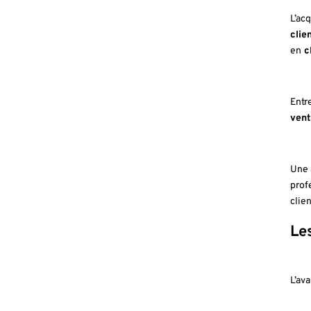
L’ac
clie
en
cl
Entre
vent
Une 
prof
clie
Le
L’av