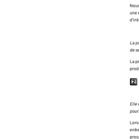
Nous
une
d’int
La pu
de s
La p
prod
2️⃣
Elle 
pourr
Lors
entr
pros