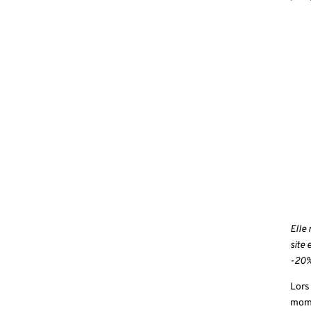
Elle
site 
-20%
Lors
mome