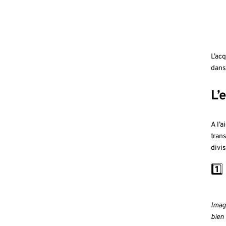
L’ac
dans
L’
A l’
tran
divi
1️⃣
Imag
bien