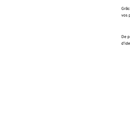
Grâc
vos 
De p
d’ide