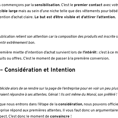
 commençons par la
sensibilisation
. C’est le
premier contact
avec votr
cible large
mais au sein d’une niche telle que des vêtements pour bébé, u
ention d’achat claire.
Le but est d’être visible et d’attirer l’attention.
blication retient son attention car la composition des produits est inscrite su
entir extrêmement bon.
remière miette d’intention d’achat survient lors de
l’intérêt
: c’est à ce
uits ou offres. C’est le moment de passer à la première conversion.
 – Considération et Intention
décide alors de se rendre sur la page de l’entreprise pour en voir un peu p
aient répondre à ses attentes. Génial ! Ils ont même du Monoï, son préféré ! 
que nous entrons dans l’étape de la
considération
, nous pouvons offici
eprise répond aux premières attentes. Il vous faut donc un argumentaire
pect. C’est donc le moment de
convaincre
!