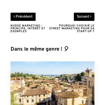
‹
›
Précédent
Suivant
NUDGE MARKETING :
POURQUOI CHOISIR LE
PRINCIPE, INTÉRÊT ET
STREET MARKETING POUR SA
EXEMPLES
START-UP ?
Dans le même genre ! 🎈