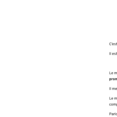
C’es
Il e
Le m
prom
Il m
Le m
comp
Parl