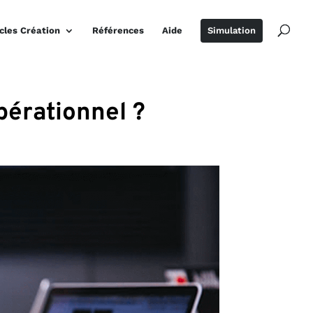
icles Création
Références
Aide
Simulation
pérationnel ?