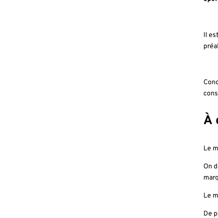
Il e
préa
Conc
cons
À 
Le m
On d
marq
Le m
De p