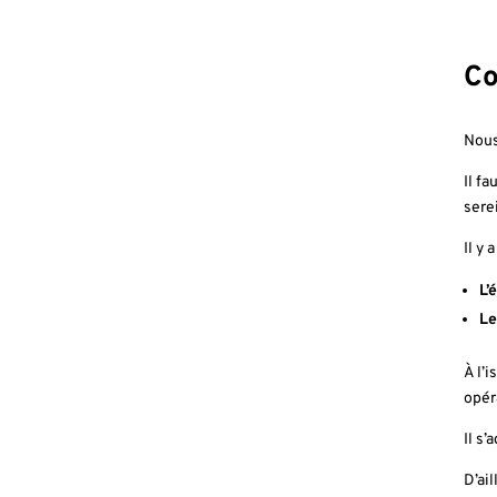
Co
Nous
Il f
sere
Il y
L’
Le
À l’
opér
Il s’
D’ail