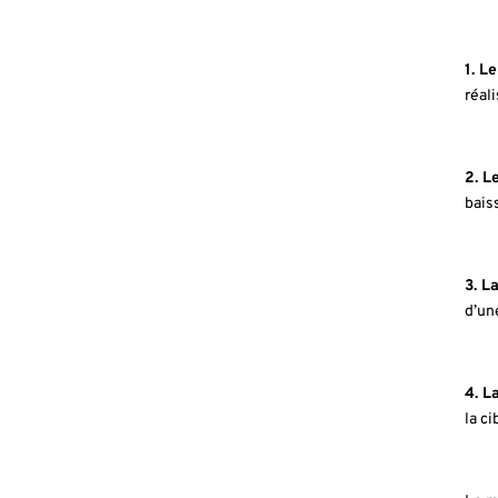
1. L
réali
2. Le
bais
3. La
d’un
4. L
la c