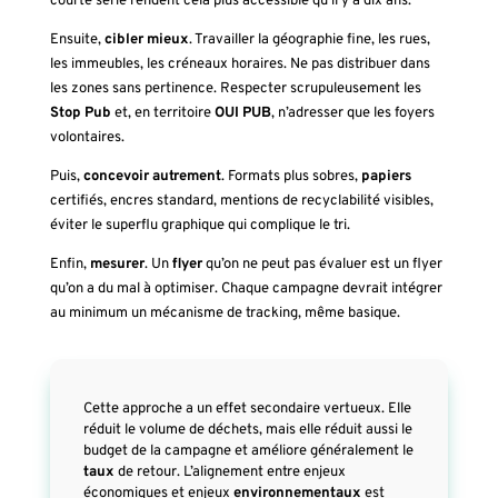
courte série rendent cela plus accessible qu’il y a dix ans.
Ensuite,
cibler mieux
. Travailler la géographie fine, les rues,
les immeubles, les créneaux horaires. Ne pas distribuer dans
les zones sans pertinence. Respecter scrupuleusement les
Stop Pub
et, en territoire
OUI PUB
, n’adresser que les foyers
volontaires.
Puis,
concevoir autrement
. Formats plus sobres,
papiers
certifiés, encres standard, mentions de recyclabilité visibles,
éviter le superflu graphique qui complique le tri.
Enfin,
mesurer
. Un
flyer
qu’on ne peut pas évaluer est un flyer
qu’on a du mal à optimiser. Chaque campagne devrait intégrer
au minimum un mécanisme de tracking, même basique.
Cette approche a un effet secondaire vertueux. Elle
réduit le volume de déchets, mais elle réduit aussi le
budget de la campagne et améliore généralement le
taux
de retour. L’alignement entre enjeux
économiques et enjeux
environnementaux
est