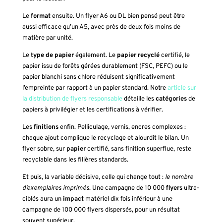
Le
format
ensuite. Un flyer A6 ou DL bien pensé peut être
aussi efficace qu’un A5, avec près de deux fois moins de
matière par unité.
Le
type de papier
également. Le
papier
recyclé
certifié, le
papier issu de forêts gérées durablement (FSC, PEFC) ou le
papier blanchi sans chlore réduisent significativement
l’empreinte par rapport à un papier standard. Notre
article sur
la distribution de flyers responsable
détaille les
catégories
de
papiers à privilégier et les certifications à vérifier.
Les
finitions
enfin. Pelliculage, vernis, encres complexes :
chaque ajout complique le recyclage et alourdit le bilan. Un
flyer sobre, sur
papier
certifié, sans finition superflue, reste
recyclable dans les filières standards.
Et puis, la variable décisive, celle qui change tout :
le nombre
d’exemplaires imprimés
. Une campagne de 10 000
flyers
ultra-
ciblés aura un
impact
matériel dix fois inférieur à une
campagne de 100 000 flyers dispersés, pour un résultat
souvent supérieur.