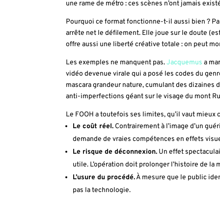
une rame de métro : ces scènes n’ont jamais exis
Pourquoi ce format fonctionne-t-il aussi bien ? Pa
arrête net le défilement. Elle joue sur le doute (e
offre aussi une liberté créative totale : on peut m
Les exemples ne manquent pas.
Jacquemus
a mar
vidéo devenue virale qui a posé les codes du gen
mascara grandeur nature, cumulant des dizaines de
anti-imperfections géant sur le visage du mont 
Le FOOH a toutefois ses limites, qu’il vaut mieux c
Le coût réel.
Contrairement à l’image d’un gué
demande de vraies compétences en effets visue
Le risque de déconnexion.
Un effet spectacula
utile. L’opération doit prolonger l’histoire de la
L’usure du procédé.
À mesure que le public identi
pas la technologie.