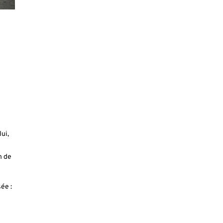
l
ui,
n de
ée :