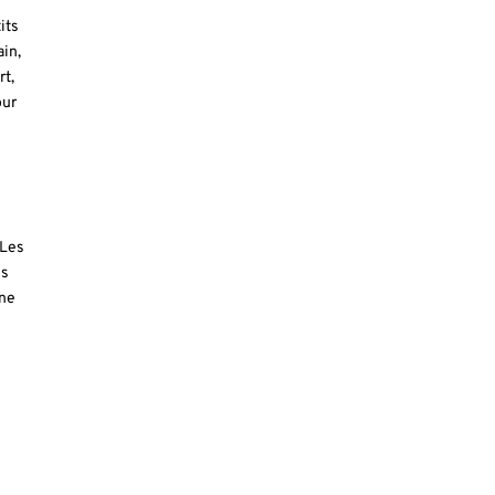
its
ain,
rt,
our
 Les
is
une