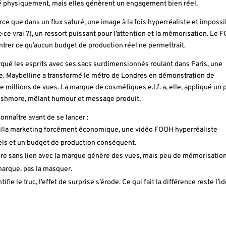
té physiquement, mais elles génèrent un engagement bien réel.
rce que dans un flux saturé, une image à la fois hyperréaliste et impossi
st-ce vrai ?), un ressort puissant pour l’attention et la mémorisation. Le
ontrer ce qu’aucun budget de production réel ne permettrait.
qué les esprits avec ses sacs surdimensionnés roulant dans Paris, une
re. Maybelline a transformé le métro de Londres en démonstration de
 millions de vues. La marque de cosmétiques e.l.f. a, elle, appliqué un 
Rushmore, mêlant humour et message produit.
onnaître avant de se lancer :
rilla marketing forcément économique, une vidéo FOOH hyperréaliste
ls et un budget de production conséquent.
ire sans lien avec la marque génère des vues, mais peu de mémorisatio
 marque, pas la masquer.
fie le truc, l’effet de surprise s’érode. Ce qui fait la différence reste l’i