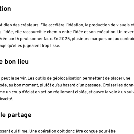
tion
uotidien des créateurs. Elle accélère l’idéation, la production de visuels et
’idée, elle raccourcit le chemin entre l’idée et son exécution. Un rever
nérée par IA peut sonner faux. En 2025, plusieurs marques ont au contrai
ge qu’elles jugeaient trop lisse.
e bon lieu
e peut la servir. Les outils de géolocalisation permettent de placer une
isée, au bon moment, plutôt qu’au hasard d’un passage. Croiser les don
rme un coup d’éclat en action réellement ciblée, et ouvre la voie à un sui
icacité.
le partage
assant qui filme. Une opération doit donc être conçue pour être