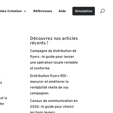
icles Création
Références
Aide
Simulation
Découvrez nos articles
récents !
Campagne de distribution de
flyers : le guide pour lancer
une opération locale rentable
et conforme
Distribution flyers ROI :
u
mesurer et améliorer la
et
rentabilité réelle de vos
campagnes
et la
Canaux de communication en
tre
2026 : le guide pour choisir
les bons leviers