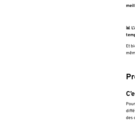
meil
📊 L
temp
Et b
mêm
Pr
C’e
Pour
diff
des 