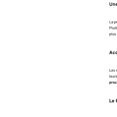
Une
La p
Plut
plus
Acc
Les 
leur
pro
Le 