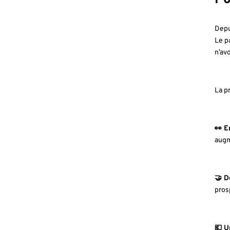
Depu
Le p
n’av
La p
👀 E
augme
🤝 D
pros
💶 U