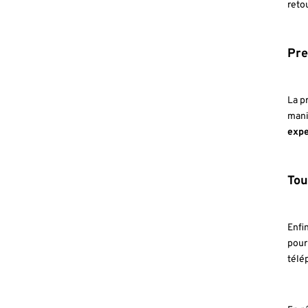
reto
Pre
La p
man
expe
Tou
Enfi
pour
télé