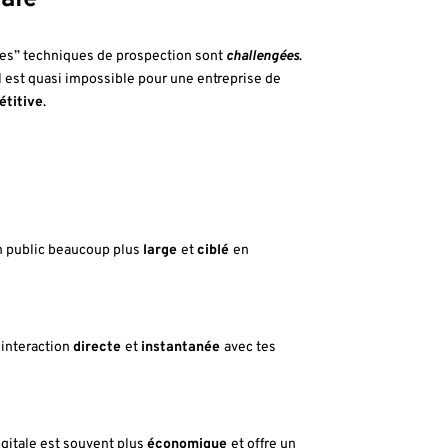
nnes” techniques de prospection sont
challengées
.
l est quasi impossible pour une entreprise de
titive
.
un public beaucoup plus
large
et
ciblé
en
 interaction
directe
et
instantanée
avec tes
igitale est souvent plus
économique
et offre un