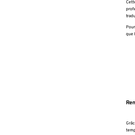
Cett
prof
trad
Pour
que 
Ren
Grâc
temp