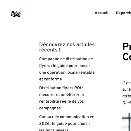
Accueil
Experti
P
Découvrez nos articles
récents !
C
Campagne de distribution de
flyers : le guide pour lancer
une opération locale rentable
et conforme
Il y 
Distribution flyers ROI :
sur t
mesurer et améliorer la
qu’es
rentabilité réelle de vos
Quel 
campagnes
Canaux de communication en
2026 : le guide pour choisir
les bons leviers