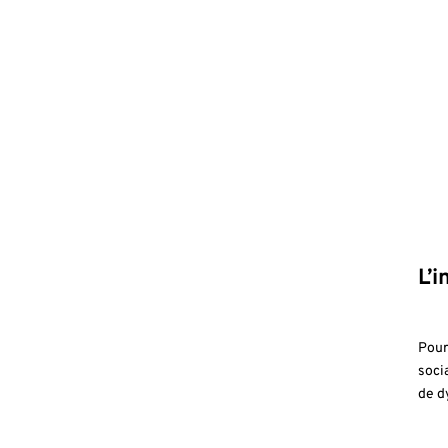
L’
Pour
soci
de d