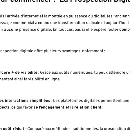
is l’arrivée d’internet et la montée en puissance du digital, les “ancie
aysage commercial a connu une transformation radicale et aujourd’hui, i
oir
aucune
présence digitale. En tout cas, pas si elle espère rester
compé
rospection digitale offre plusieurs avantages, notamment :
ncore + de visibilité
: Grâce aux outils numériques, tu peux atteindre 
ntant ainsi ta visibilité en ligne.
es interactions simplifiées
: Les plateformes digitales permettent une
pects, ce qui favorise
l’engagement
et la
relation client.
n coût réduit
: Comparé aux méthodes traditionnelles, la prospection d